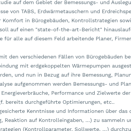
studie auf dem Gebiet der Bemessungs- und Ausle
isse von TABS, Erdwärmetauschern und Erdreichspe
omfort in Bürogebäuden, Kontrollstrategien sowie
soll auf einen "state-of-the-art-Bericht" hinauslauf
e für alle auf diesem Feld arbeitende Planer, Firme
 mit den verschiedenen Fällen von Bürogebäuden be
erbindung mit erdgekoppelten Wärmepumpen ausgesta
rden, und nun in Bezug auf ihre Bemessung, Planu
 Analyse aufgenommen werden Bemessungs- und Plan
 Energieverbräuche, Performance und Zielwerte de
. bereits durchgeführte Optimierungen, etc..
, gesicherte Kenntnisse und Informationen über das
g, Reaktion auf Kontrolleingaben, …) zu sammeln u
rategien (Kontrollparameter, Sollwerte, …) durchzu