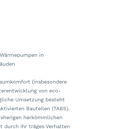
n Wärmepumpen in
bäuden
aumkomfort (insbesondere
terentwicklung von eco-
gliche Umsetzung besteht
ivierten Bauteilen (TABS).
isherigen herkömmlichen
t durch ihr träges Verhalten