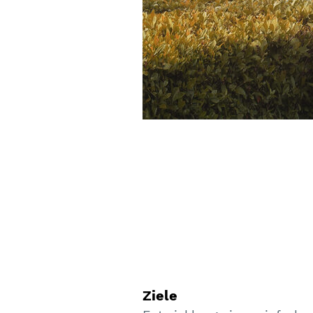
Ziele
Entwicklung eines einfach 
Bewertung der Lebenszyklu
Einbeziehung der grauen En
oder indirekter Kosten (so
Mehrkosten gegenüber eine
Entwicklung von Business M
die Lieferung von Wärme un