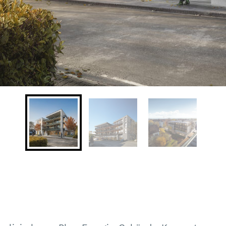
replizierbaren Plus-Energie-Gebäude-Konzepts.
skosten und Vergleich mit dem nZEB-Standard (GE
ergie und CO2-Emissionen bei der Gebäudeerstellu
g. Co-Impacts). Untersuchung und Bewertung von de
m Gebäude mit nZEB-Standard (GEG-Standard).
odellen für Plus-Energie-Gebäude (PEB), die sowoh
d Strom, als auch Mietmodelle einschließlich Wä