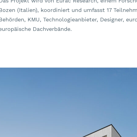
Das Projekt wird von Eurac Research, einem Forsch
Bozen (Italien), koordiniert und umfasst 17 Teilnehm
Behörden, KMU, Technologieanbieter, Designer, eur
europäische Dachverbände.