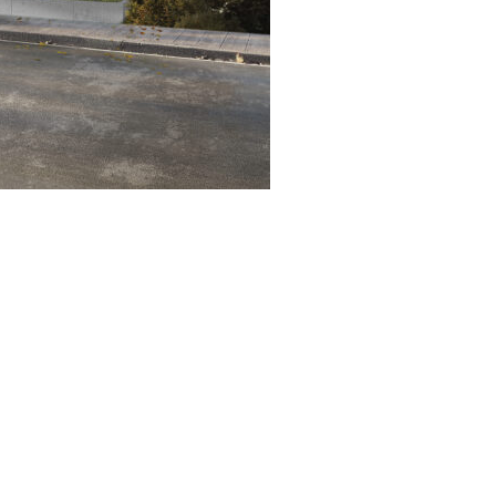
G-Standard) mit
ng und möglicher externer
r Amortisation von
l Betriebscontracting für
rme und Strom umfassen. Die